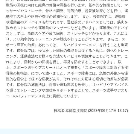
機能の回復に向けた組織の修復や調整を行います。基本的な施術として、マ
ッサージやストレッチ、骨格の調整、電気治療、超音波治療などを行い、運
動能力の向上や疼痛や炎症の緩和を促します。 また、接骨院では、運動前
や運動後のアドバイスも行われます。運動前のアドバイスとしては、筋肉を
温めるストレッチや運動前のマッサージなどを行います。運動後のアドバイ
スとしては、筋肉のケアや疲労回復、ストレッチなどがあります。これによ
り、より効率的なトレーニングや競技を行うことができます。 さらに、ス
ポーツ障害の治療にあたっては、「リハビリテーション」を行うことも重要
です。接骨院では、怪我をした部位の機能を回復するために、強化やトレー
ニング、運動療法など様々な方法でリハビリを実施することができます。こ
れにより、怪我からの回復を促し、再発を防止することができます。 以
上、スポーツ選手やアスリートにとって重要な「スポーツ障害に対応する接
骨院の施術法」について述べました。スポーツ障害には、急性の外傷から慢
性的な疲労まで様々な症状があり、それぞれに対応する適切な治療法が必要
です。接骨院の施術法は、疼痛や運動障害を改善し、リハビリやアドバイス
を通じてトレーニングや競技をサポートすることで、スポーツ選手やアスリ
ートのパフォーマンス向上に貢献しています。
投稿者
幸師堂接骨院 (2023年06月17日 13:17)