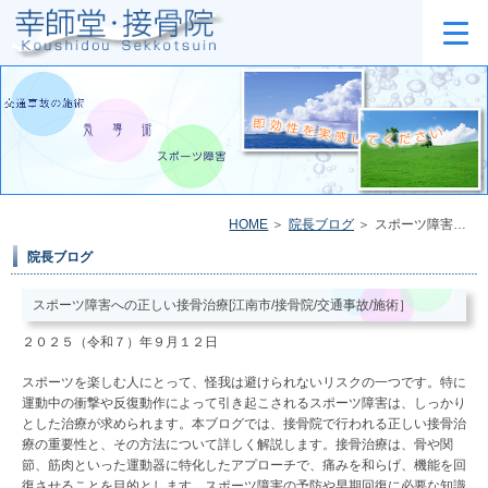
HOME
院長ブログ
スポーツ障害への正しい接骨治療[江南市/接骨院/交通事故/施術］
院長ブログ
スポーツ障害への正しい接骨治療[江南市/接骨院/交通事故/施術］
２０２５（令和７）年９月１２日
スポーツを楽しむ人にとって、怪我は避けられないリスクの一つです。特に
運動中の衝撃や反復動作によって引き起こされるスポーツ障害は、しっかり
とした治療が求められます。本ブログでは、接骨院で行われる正しい接骨治
療の重要性と、その方法について詳しく解説します。接骨治療は、骨や関
節、筋肉といった運動器に特化したアプローチで、痛みを和らげ、機能を回
復させることを目的とします。スポーツ障害の予防や早期回復に必要な知識