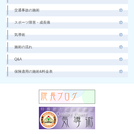
交通事故の施術
スポーツ障害・成長痛
気導術
施術の流れ
Q&A
保険適用の施術&料金表