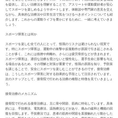
を提供し、正しい治療法を理解することで、アスリートや運動愛好者が安心
してスポーツを楽しめるようサポートします。体験談や専門家の意見を交え
ながら、具体的な治療法や日常生活で気をつけるべきポイントについても紹
介します。これからの運動ライフを豊かにするために、一緒に考えていきま
しょう。
スポーツ障害とは何か
スポーツを楽しむ全ての人にとって、怪我のリスクは避けられない現実で
す。特にスポーツ障害は、運動中の衝撃や反復動作が原因で引き起こされる
ことが多く、これには捻挫や肉離れ、さらには疲労骨折などが含まれます。
スポーツ障害は、適切な治療を受けないと慢性化し、選手生命に影響を与え
る場合があるため、その理解と対策が重要です。怪我の原因を知り、予防策
を講じることで、安全にスポーツを楽しむことができるのです。接骨治療
は、こうしたスポーツ障害に対する効果的な手段として注目されています。
次のステップとして、接骨院で行われる治療の種類と特徴を見ていきましょ
う。
接骨治療のメカニズム
接骨院で行われる接骨治療は、主に骨や関節、筋肉に特化しています。具体
的には、手技療法、電気療法、温熱療法などがあり、痛みの緩和と機能の回
復を目指します。手技療法では、患者の筋肉や関節を直接触れたり動かした