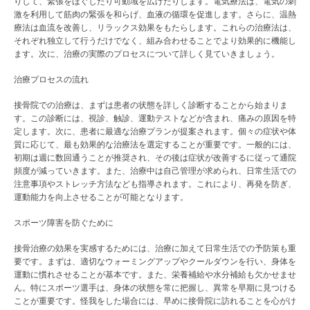
りして、緊張をほぐしたり可動域を広げたりします。電気療法は、電気の刺
激を利用して筋肉の緊張を和らげ、血液の循環を促進します。さらに、温熱
療法は血流を改善し、リラックス効果をもたらします。これらの治療法は、
それぞれ独立して行うだけでなく、組み合わせることでより効果的に機能し
ます。次に、治療の実際のプロセスについて詳しく見ていきましょう。
治療プロセスの流れ
接骨院での治療は、まずは患者の状態を詳しく診断することから始まりま
す。この診断には、視診、触診、運動テストなどが含まれ、痛みの原因を特
定します。次に、患者に最適な治療プランが提案されます。個々の症状や体
質に応じて、最も効果的な治療法を選定することが重要です。一般的には、
初期は週に数回通うことが推奨され、その後は症状が改善するに従って通院
頻度が減っていきます。また、治療中は自己管理が求められ、日常生活での
注意事項やストレッチ方法なども指導されます。これにより、再発を防ぎ、
運動能力を向上させることが可能となります。
スポーツ障害を防ぐために
接骨治療の効果を実感するためには、治療に加えて日常生活での予防策も重
要です。まずは、適切なウォーミングアップやクールダウンを行い、身体を
運動に慣れさせることが基本です。また、栄養補給や水分補給も欠かせませ
ん。特にスポーツ選手は、身体の状態を常に把握し、異常を早期に見つける
ことが重要です。怪我をした場合には、早めに接骨院に訪れることを心がけ