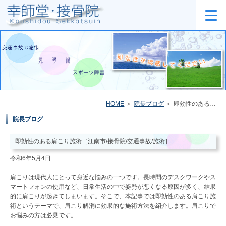
HOME
院長ブログ
即効性のある肩こり施術［江南市/接骨院/交通事故/施術］
院長ブログ
即効性のある肩こり施術［江南市/接骨院/交通事故/施術］
令和6年5月4日
肩こりは現代人にとって身近な悩みの一つです。長時間のデスクワークやス
マートフォンの使用など、日常生活の中で姿勢が悪くなる原因が多く、結果
的に肩こりが起きてしまいます。そこで、本記事では即効性のある肩こり施
術というテーマで、肩こり解消に効果的な施術方法を紹介します。肩こりで
お悩みの方は必見です。