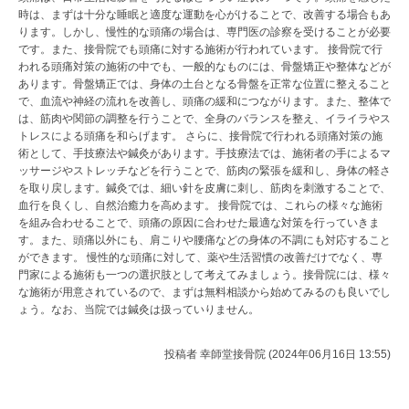
時は、まずは十分な睡眠と適度な運動を心がけることで、改善する場合もあ
ります。しかし、慢性的な頭痛の場合は、専門医の診察を受けることが必要
です。また、接骨院でも頭痛に対する施術が行われています。 接骨院で行
われる頭痛対策の施術の中でも、一般的なものには、骨盤矯正や整体などが
あります。骨盤矯正では、身体の土台となる骨盤を正常な位置に整えること
で、血流や神経の流れを改善し、頭痛の緩和につながります。また、整体で
は、筋肉や関節の調整を行うことで、全身のバランスを整え、イライラやス
トレスによる頭痛を和らげます。 さらに、接骨院で行われる頭痛対策の施
術として、手技療法や鍼灸があります。手技療法では、施術者の手によるマ
ッサージやストレッチなどを行うことで、筋肉の緊張を緩和し、身体の軽さ
を取り戻します。鍼灸では、細い針を皮膚に刺し、筋肉を刺激することで、
血行を良くし、自然治癒力を高めます。 接骨院では、これらの様々な施術
を組み合わせることで、頭痛の原因に合わせた最適な対策を行っていきま
す。また、頭痛以外にも、肩こりや腰痛などの身体の不調にも対応すること
ができます。 慢性的な頭痛に対して、薬や生活習慣の改善だけでなく、専
門家による施術も一つの選択肢として考えてみましょう。接骨院には、様々
な施術が用意されているので、まずは無料相談から始めてみるのも良いでし
ょう。なお、当院では鍼灸は扱っていりません。
投稿者
幸師堂接骨院 (2024年06月16日 13:55)