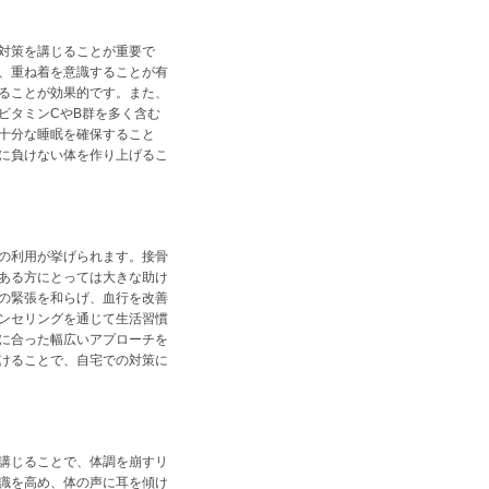
対策を講じることが重要で
、重ね着を意識することが有
ることが効果的です。また、
ビタミンCやB群を多く含む
十分な睡眠を確保すること
に負けない体を作り上げるこ
の利用が挙げられます。接骨
ある方にとっては大きな助け
の緊張を和らげ、血行を改善
ンセリングを通じて生活習慣
に合った幅広いアプローチを
けることで、自宅での対策に
講じることで、体調を崩すリ
識を高め、体の声に耳を傾け