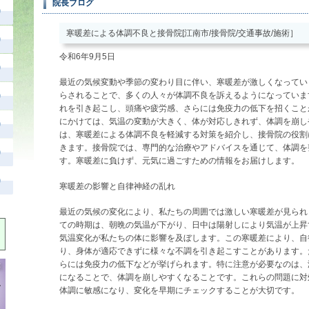
院長ブログ
寒暖差による体調不良と接骨院[江南市/接骨院/交通事故/施術］
令和6年9月5日
最近の気候変動や季節の変わり目に伴い、寒暖差が激しくなってい
らされることで、多くの人々が体調不良を訴えるようになっていま
れを引き起こし、頭痛や疲労感、さらには免疫力の低下を招くこと
にかけては、気温の変動が大きく、体が対応しきれず、体調を崩し
は、寒暖差による体調不良を軽減する対策を紹介し、接骨院の役割
きます。接骨院では、専門的な治療やアドバイスを通じて、体調を
す。寒暖差に負けず、元気に過ごすための情報をお届けします。
寒暖差の影響と自律神経の乱れ
最近の気候の変化により、私たちの周囲では激しい寒暖差が見られ
ての時期は、朝晩の気温が下がり、日中は陽射しにより気温が上昇
気温変化が私たちの体に影響を及ぼします。この寒暖差により、自
り、身体が適応できずに様々な不調を引き起こすことがあります。
らには免疫力の低下などが挙げられます。特に注意が必要なのは、
になることで、体調を崩しやすくなることです。これらの問題に対
体調に敏感になり、変化を早期にチェックすることが大切です。