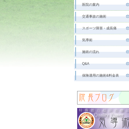
医院の案内
交通事故の施術
スポーツ障害・成長痛
気導術
施術の流れ
Q&A
保険適用の施術&料金表