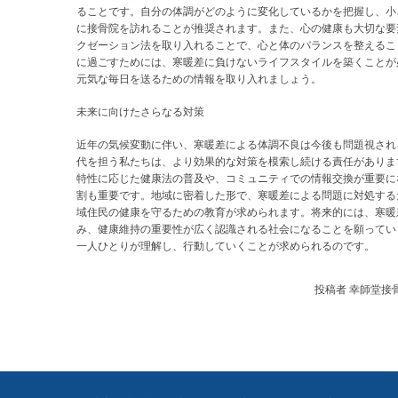
ることです。自分の体調がどのように変化しているかを把握し、小
に接骨院を訪れることが推奨されます。また、心の健康も大切な要
クゼーション法を取り入れることで、心と体のバランスを整えるこ
に過ごすためには、寒暖差に負けないライフスタイルを築くことが
元気な毎日を送るための情報を取り入れましょう。
未来に向けたさらなる対策
近年の気候変動に伴い、寒暖差による体調不良は今後も問題視され
代を担う私たちは、より効果的な対策を模索し続ける責任がありま
特性に応じた健康法の普及や、コミュニティでの情報交換が重要に
割も重要です。地域に密着した形で、寒暖差による問題に対処する
域住民の健康を守るための教育が求められます。将来的には、寒暖
み、健康維持の重要性が広く認識される社会になることを願ってい
一人ひとりが理解し、行動していくことが求められるのです。
投稿者
幸師堂接骨院