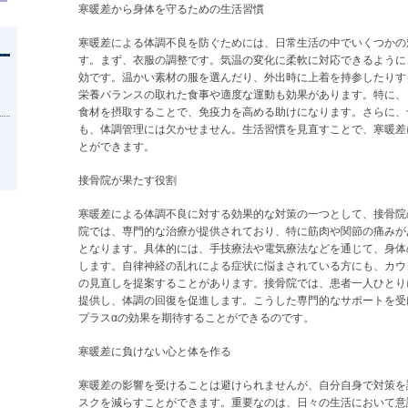
寒暖差から身体を守るための生活習慣
寒暖差による体調不良を防ぐためには、日常生活の中でいくつかの
す。まず、衣服の調整です。気温の変化に柔軟に対応できるように
効です。温かい素材の服を選んだり、外出時に上着を持参したりす
栄養バランスの取れた食事や適度な運動も効果があります。特に、
食材を摂取することで、免疫力を高める助けになります。さらに、
も、体調管理には欠かせません。生活習慣を見直すことで、寒暖差
とができます。
。
接骨院が果たす役割
寒暖差による体調不良に対する効果的な対策の一つとして、接骨院
院では、専門的な治療が提供されており、特に筋肉や関節の痛みが
となります。具体的には、手技療法や電気療法などを通じて、身体
します。自律神経の乱れによる症状に悩まされている方にも、カウ
の見直しを提案することがあります。接骨院では、患者一人ひとり
提供し、体調の回復を促進します。こうした専門的なサポートを受
プラスαの効果を期待することができるのです。
寒暖差に負けない心と体を作る
寒暖差の影響を受けることは避けられませんが、自分自身で対策を
スクを減らすことができます。重要なのは、日々の生活において意