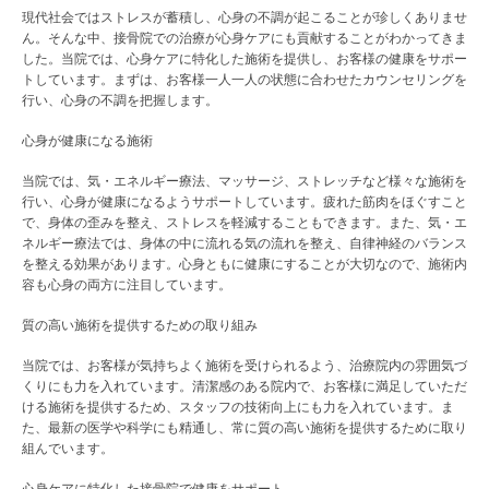
現代社会ではストレスが蓄積し、心身の不調が起こることが珍しくありませ
ん。そんな中、接骨院での治療が心身ケアにも貢献することがわかってきま
した。当院では、心身ケアに特化した施術を提供し、お客様の健康をサポー
トしています。まずは、お客様一人一人の状態に合わせたカウンセリングを
行い、心身の不調を把握します。
心身が健康になる施術
当院では、気・エネルギー療法、マッサージ、ストレッチなど様々な施術を
行い、心身が健康になるようサポートしています。疲れた筋肉をほぐすこと
で、身体の歪みを整え、ストレスを軽減することもできます。また、気・エ
ネルギー療法では、身体の中に流れる気の流れを整え、自律神経のバランス
を整える効果があります。心身ともに健康にすることが大切なので、施術内
容も心身の両方に注目しています。
質の高い施術を提供するための取り組み
当院では、お客様が気持ちよく施術を受けられるよう、治療院内の雰囲気づ
くりにも力を入れています。清潔感のある院内で、お客様に満足していただ
ける施術を提供するため、スタッフの技術向上にも力を入れています。ま
た、最新の医学や科学にも精通し、常に質の高い施術を提供するために取り
組んでいます。
心身ケアに特化した接骨院で健康をサポート