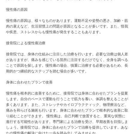
慢性痛の原因
慢性痛の原因は、様々なものがあります。運動不足や姿勢の悪さ、加齢・筋
肉の衰えなど、生活習慣上の問題が原因となることが多いです。また、怪我
や疾患、ストレスからも慢性痛が発生することもあります。
接骨院による慢性痛治療
接骨院では、身体の仕組みに注目した治療を行います。必要な治療は個人差
がありますが、痛みを感じている箇所に注目するだけでなく、全身を調べる
ことで原因を探します。慢性痛の場合、慎重に治療する必要があるため、長
期的かつ継続的なステップを踏む場合が多いです。
身体に合わせたプランで改善
慢性痛を根本的に改善するために、接骨院では身体に合わせたプランを提案
します。自分のペースで運動を行うことで筋力を養い、体調を整えることが
多くあります。また、ストレッチやカイロプラクティック、物理療法など、
痛みを和らげる施術も行います。身体に合わせたプランで根本的な改善に取
り組むことができます。 慢性痛は、自己判断で放置すると、重篤な状態に
進行する可能性があります。専門家による治療を受け、早期改善を目指しま
しょう。接骨院では、身体に合わせたプランで治療を提供しています。あな
たの慢性痛の解決に向けた一歩を踏み出してみませんか。