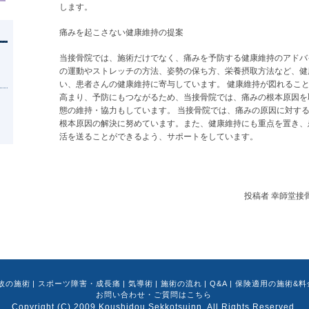
します。
痛みを起こさない健康維持の提案
当接骨院では、施術だけでなく、痛みを予防する健康維持のアドバ
の運動やストレッチの方法、姿勢の保ち方、栄養摂取方法など、健
い、患者さんの健康維持に寄与しています。 健康維持が図れるこ
高まり、予防にもつながるため、当接骨院では、痛みの根本原因を
態の維持・協力もしています。 当接骨院では、痛みの原因に対す
。
根本原因の解決に努めています。また、健康維持にも重点を置き、
活を送ることができるよう、サポートをしています。
投稿者
幸師堂接骨院
故の施術
|
スポーツ障害・成長痛
|
気導術
|
施術の流れ
|
Q&A
|
保険適用の施術&料
お問い合わせ・ご質問はこちら
Copyright (C) 2009 Koushidou Sekkotsuinn
. All Rights Reserved.