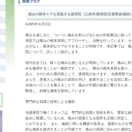
院長ブログ
痛みの根本ケアを実践する接骨院［江南市/接骨院/交通事故/施術
令和5年８月2日
痛みを感じると、ついつい痛みを和らげるための対処療法に頼って
骨院では痛みの根本原因にアプローチし、治療を行っています。そ
が少なく、根本的なケアができることが特徴です。本記事では、痛
院について、詳しくご紹介します。
現代社会では、様々な痛みを感じる人が増加しています。痛みに対
めを服用することが一般的です。しかし、痛みの根本原因を探り、
あり、そのための選択肢として、接骨院があります。 当接骨院で
まらず、患者さんの痛みの原因を学び、改善することを念頭に置い
全体のバランスを整えることで、痛みや不調の改善に繋げるため、
駆使し、的確な施術を提供しています。
専門的な知識と技術による施術
当接骨院で働くスタッフは、専門的な知識と技術を持ち、豊富な経
組みに精通しているため、痛みの原因となる箇所を正確に特定し、
とができます。 また、施術に用いる機器や器具は、最新のものを
的な施術を提供することが可能です。痛みの原因に合わせた適切な