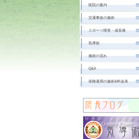
医院の案内
交通事故の施術
スポーツ障害・成長痛
気導術
施術の流れ
Q&A
保険適用の施術&料金表