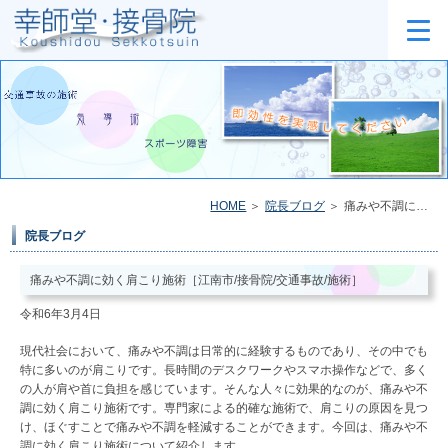
HOME
院長ブログ
痛みや不調に効く肩こり施術［江南市/接骨院/交通事故/施術］
院長ブログ
痛みや不調に効く肩こり施術［江南市/接骨院/交通事故/施術］
令和6年3月4日
現代社会において、痛みや不調は日常的に経験するものであり、その中でも
特に多いのが肩こりです。長時間のデスクワークやスマホ操作などで、多く
の人が肩や首に負担を感じています。そんな人々に効果的なのが、痛みや不
調に効く肩こり施術です。専門家による的確な施術で、肩こりの原因を見つ
け、ほぐすことで痛みや不調を軽減することができます。今回は、痛みや不
調に効く肩こり施術について紹介します。