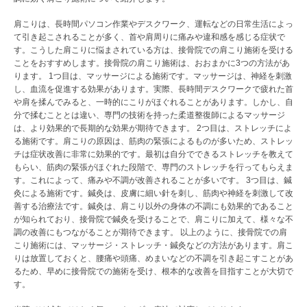
肩こりは、長時間パソコン作業やデスクワーク、運転などの日常生活によっ
て引き起こされることが多く、首や肩周りに痛みや違和感を感じる症状で
す。こうした肩こりに悩まされている方は、接骨院での肩こり施術を受ける
ことをおすすめします。接骨院の肩こり施術は、おおまかに3つの方法があ
ります。 1つ目は、マッサージによる施術です。マッサージは、神経を刺激
し、血流を促進する効果があります。実際、長時間デスクワークで疲れた首
や肩を揉んでみると、一時的にこりがほぐれることがあります。しかし、自
分で揉むこととは違い、専門の技術を持った柔道整復師によるマッサージ
は、より効果的で長期的な効果が期待できます。 2つ目は、ストレッチによ
る施術です。肩こりの原因は、筋肉の緊張によるものが多いため、ストレッ
チは症状改善に非常に効果的です。最初は自分でできるストレッチを教えて
もらい、筋肉の緊張がほぐれた段階で、専門のストレッチを行ってもらえま
す。これによって、痛みや不調が改善されることが多いです。 3つ目は、鍼
灸による施術です。鍼灸は、皮膚に細い針を刺し、筋肉や神経を刺激して改
善する治療法です。鍼灸は、肩こり以外の身体の不調にも効果的であること
が知られており、接骨院で鍼灸を受けることで、肩こりに加えて、様々な不
調の改善にもつながることが期待できます。 以上のように、接骨院での肩
こり施術には、マッサージ・ストレッチ・鍼灸などの方法があります。肩こ
りは放置しておくと、腰痛や頭痛、めまいなどの不調を引き起こすことがあ
るため、早めに接骨院での施術を受け、根本的な改善を目指すことが大切で
す。