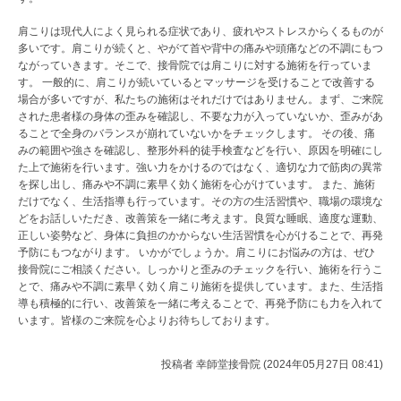
肩こりは現代人によく見られる症状であり、疲れやストレスからくるものが
多いです。肩こりが続くと、やがて首や背中の痛みや頭痛などの不調にもつ
ながっていきます。そこで、接骨院では肩こりに対する施術を行っていま
す。 一般的に、肩こりが続いているとマッサージを受けることで改善する
場合が多いですが、私たちの施術はそれだけではありません。まず、ご来院
された患者様の身体の歪みを確認し、不要な力が入っていないか、歪みがあ
ることで全身のバランスが崩れていないかをチェックします。 その後、痛
みの範囲や強さを確認し、整形外科的徒手検査などを行い、原因を明確にし
た上で施術を行います。強い力をかけるのではなく、適切な力で筋肉の異常
を探し出し、痛みや不調に素早く効く施術を心がけています。 また、施術
だけでなく、生活指導も行っています。その方の生活習慣や、職場の環境な
どをお話しいただき、改善策を一緒に考えます。良質な睡眠、適度な運動、
正しい姿勢など、身体に負担のかからない生活習慣を心がけることで、再発
予防にもつながります。 いかがでしょうか。肩こりにお悩みの方は、ぜひ
接骨院にご相談ください。しっかりと歪みのチェックを行い、施術を行うこ
とで、痛みや不調に素早く効く肩こり施術を提供しています。また、生活指
導も積極的に行い、改善策を一緒に考えることで、再発予防にも力を入れて
います。皆様のご来院を心よりお待ちしております。
投稿者
幸師堂接骨院 (2024年05月27日 08:41)