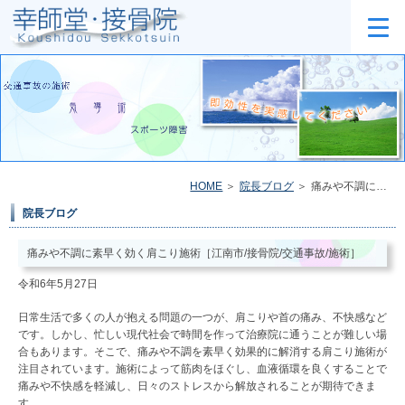
HOME
院長ブログ
痛みや不調に素早く効く肩こり施術［江南市/接骨院/交通事故/施術］
院長ブログ
痛みや不調に素早く効く肩こり施術［江南市/接骨院/交通事故/施術］
令和6年5月27日
日常生活で多くの人が抱える問題の一つが、肩こりや首の痛み、不快感など
です。しかし、忙しい現代社会で時間を作って治療院に通うことが難しい場
合もあります。そこで、痛みや不調を素早く効果的に解消する肩こり施術が
注目されています。施術によって筋肉をほぐし、血液循環を良くすることで
痛みや不快感を軽減し、日々のストレスから解放されることが期待できま
す。