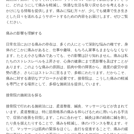
に、どのようにして痛みを軽減し、快適な生活を取り戻せるかを考えるきっ
かけになる情報を提供します。痛みに悩む方々が、少しでも健康で生き生き
とした日々を送れるようサポートするための内容をお届けします。ぜひご覧
ください。
痛みの影響を理解する
日常生活における痛みの存在は、多くの人にとって深刻な悩みの種です。身
体のどこかに痛みがあると、仕事や趣味、もちろん家事もままならなくなり
ます。たとえ小さな痛みであっても、その影響は計り知れません。痛みは私
たちのストレスレベルを上昇させ、心身の健康にまで悪影響を及ぼすことが
あります。このような痛みの原因は、筋肉や骨の障害から、過度の疲労や姿
勢の悪さ、さらにはストレスに至るまで、多岐にわたります。だからこそ、
痛みに対する適切なアプローチが必要です。接骨院は、こうした痛みの軽減
を専門とする場所として、多様な施術法を提供しています。
接骨院の施術法を探る
接骨院で行われる施術法には、柔道整復、鍼灸、マッサージなどが含まれて
います。柔道整復は、特に筋骨格系の痛みを和らげるために用いられる手法
で、症状の改善を目指します。これに合わせて、鍼灸は体の経絡に鍼を刺し
たり灸を据えたりすることで、痛みを軽減し、体のバランスを整えます。そ
して、マッサージは筋肉の緊張をほぐし、血行を促進することで、痛みの緩