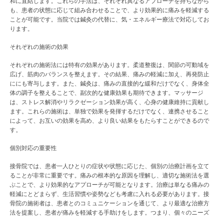
和に直結します。これらの手法は、それぞれ異なるアプローチを持ちながら
も、患者の状態に応じて組み合わせることで、より効果的に痛みを軽減する
ことが可能です。当院では鍼灸の代替に、気・エネルギー療法で対応してお
ります。
それぞれの施術の効果
それぞれの施術法には特有の効果があります。柔道整復は、関節の可動域を
広げ、筋肉のバランスを整えます。その結果、痛みの軽減に加え、再発防止
ににも寄与します。また、鍼灸は、痛みの直接的な緩和だけでなく、身体全
体の調子を整えることで、副次的な健康効果も期待できます。マッサージ
は、ストレス解消やリラクゼーション効果が高く、心身の健康維持に貢献し
ます。これらの施術は、単独で効果を発揮するだけでなく、連携させること
によって、お互いの効果を高め、より良い結果をもたらすことができるので
す。
個別対応の重要性
接骨院では、患者一人ひとりの症状や状態に応じた、個別の治療計画を立て
ることが非常に重要です。痛みの根本的な原因を理解し、適切な施術法を選
ぶことで、より効果的なアプローチが可能となります。治療は単なる痛みの
軽減にとどまらず、生活習慣や姿勢なども考慮に入れる必要があります。接
骨院の施術者は、患者とのコミュニケーションを通じて、より最適な治療方
法を提案し、患者が痛みを軽減する手助けをします。つまり、個々のニーズ