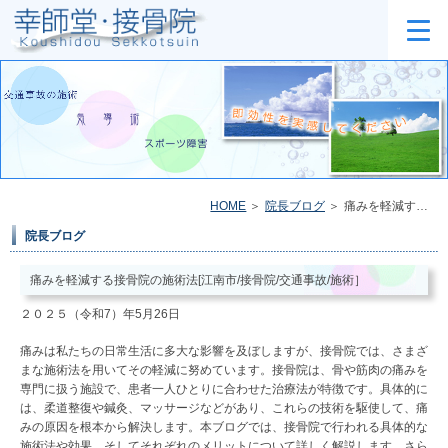
HOME
院長ブログ
痛みを軽減する接骨院の施術法[江南市/接骨院/交通事故/施術］
院長ブログ
痛みを軽減する接骨院の施術法[江南市/接骨院/交通事故/施術］
２０２５（令和7）年5月26日
痛みは私たちの日常生活に多大な影響を及ぼしますが、接骨院では、さまざ
まな施術法を用いてその軽減に努めています。接骨院は、骨や筋肉の痛みを
専門に扱う施設で、患者一人ひとりに合わせた治療法が特徴です。具体的に
は、柔道整復や鍼灸、マッサージなどがあり、これらの技術を駆使して、痛
みの原因を根本から解決します。本ブログでは、接骨院で行われる具体的な
施術法や効果、そしてそれぞれのメリットについて詳しく解説します。さら