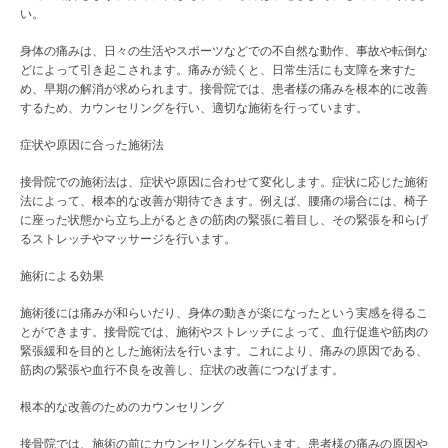
い。
身体の痛みは、日々の生活やスポーツなどでの不自然な動作、事故や転倒な
どによって引き起こされます。痛みが続くと、日常生活にも支障を来すた
め、早期の解消が求められます。接骨院では、患者様の痛みを根本的に改善
するため、カウンセリングを行い、適切な施術を行っています。
症状や原因に合った施術法
接骨院での施術法は、症状や原因に合わせて変化します。症状に応じた施術
法によって、根本的な改善が期待できます。例えば、腰痛の場合には、椅子
に座った状態から立ち上がるときの筋肉の緊張に着目し、その緊張を和らげ
るストレッチやマッサージを行います。
施術による効果
施術後には痛みが和らいだり、身体の動きが楽になったという実感を得るこ
とができます。接骨院では、施術やストレッチによって、血行促進や筋肉の
緊張緩和を目的とした施術法を行います。これにより、痛みの原因である、
筋肉の緊張や血行不良を改善し、症状の改善につなげます。
根本的な改善のためのカウンセリング
接骨院では、施術の前にカウンセリングを行います。患者様の痛みの原因や