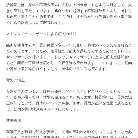
接骨院では、身体の不調や痛みに悩む人々のサポートをする場所として、大
きな役割を果たしています。筋肉や骨に起因する不調は数多くあり、それら
を正常に導くことが必要です。ここでは、接骨院が行う筋肉や骨を正常に導
くための対策について解説します。
ストレッチやマッサージによる筋肉の緩和
筋肉が硬直すると、骨の位置が変わってしまい、身体のバランスが崩れるこ
とがあります。そのため、接骨院では筋肉を柔らかくするためのストレッチ
やマッサージを行います。ストレッチやマッサージによって筋肉が緩和され
ると、関節の可動域が広がり、血行促進も行われます。これによって、筋肉
や骨が正常に導かれやすくなり、身体のバランスも整います。
骨盤の矯正
骨盤が歪んでいると、腰痛や膝痛、肩こりなどが起こりやすくなります。ま
た、姿勢が悪くなり、体型も崩れることがあります。接骨院では、骨盤の矯
正を行うことで、身体のバランスを整えます。骨盤が正常な位置に戻ること
で、筋肉や骨の動きもスムーズになります。
運動療法
運動不足が原因で筋肉が萎縮し、関節の可動域が狭くなってしまうことがあ
ります。接骨院では、運動療法によって筋力や関節の可動域を向上させま