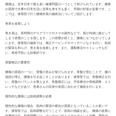
腰痛は、近年日本で最も多い健康問題の一つとして挙げられています。腰痛
が原因で仕事や日常生活に支障を来す方も多く、早期の対策が必要です。こ
こでは、接骨院で行う腰痛対策の施術法についてご紹介します。
巻肩を改善しよう
巻き肩は、長時間のデスクワークやスマホ操作などで、肩が内側に曲がって
しまう状態のことを指します。この状態が続くと、腰痛にもつながってしま
います。接骨院の施術では、矯正テーピングやマッサージなどを行い、筋肉
の緊張を和らげ、巻き肩を改善します。また、運動療法やストレッチも行
い、再発予防にも効果的です。
骨盤矯正の重要性
腰痛の原因の一つに、骨盤の歪みが挙げられます。骨盤が歪むことで、腰の
負担が増え、腰痛を引き起こすことがあります。接骨院では、骨盤矯正を行
い、骨盤のバランスを整えます。骨盤矯正には、手技療法や骨格調整、スト
レッチなどがあり、患者さんの症状や体質に合わせて施術を行います。
慢性的な腰痛には筋肉調整が必要
慢性的な腰痛の場合、筋肉の緊張や硬化が原因となっていることが多いで
す。接骨院では、筋肉調整を行うことで、筋肉の弛緩を促し、腰痛の改善に
効果的です。筋肉調整には、マッサージやトリガーポイント治療、電気治