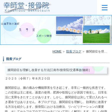
HOME
院長ブログ
膝関節症を理解し改善する方法[江南市/接骨院/交通事故/施術］
院長ブログ
膝関節症を理解し改善する方法[江南市/接骨院/交通事故/施術］
２０２５（令和７）年８月２０日
膝関節症は、膝の痛みや機能障害を引き起こす、非常に一般的な疾患です。
この症状は主に老化、過度の使用、肥満や怪我などが原因で発生し、日常生
活に支障をきたすことがあります。しかし、膝関節症は決して受け入れるべ
き運命ではありません。本ブログでは、膝関節症を理解し、効果的に改善す
る方法を紹介します。接骨院における治療法、リハビリテーションの重要
性、そしてセルフケアのアプローチについて詳しく解説します。正しい知識