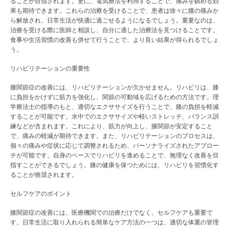
ることが目指されます。更に、電気療法を利用することで、痛みを鎮める効
果も期待できます。これらの治療を受けることで、患者は徐々に膝の痛みか
ら解放され、日常生活が快適に過ごせるようになるでしょう。重要なのは、
治療を受ける際に医師と相談し、自分に適した治療法を見つけることです。
食事や生活習慣の改善も併せて行うことで、より良い結果が得られるでしょ
う。
リハビリテーションの重要性
膝関節症の改善には、リハビリテーションが欠かせません。リハビリは、膝
に負担をかけずに筋力を強化し、関節の可動域を広げるための方法です。理
学療法士の指導のもと、適切なエクササイズを行うことで、膝の負担を軽減
することが可能です。水中でのエクササイズや軽いストレッチ、バランス訓
練などが含まれます。これにより、筋力が向上し、膝関節が安定すること
で、痛みの軽減が期待できます。また、リハビリテーションのプロセスは、
個々の痛みや症状に応じて調整されるため、パーソナライズされたアプロー
チが可能です。自身のペースでリハビリを進めることで、無理なく改善を目
指すことができるでしょう。膝の健康を保つためには、リハビリを習慣化す
ることが推奨されます。
セルフケアのポイント
膝関節症の改善には、医療機関での治療だけでなく、セルフケアも重要で
す。日常生活に取り入れられる簡単なケア方法の一つは、適切な体重の管理