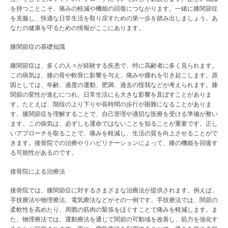
を持つことこそ、痛みの軽減や機能の回復につながります。一緒に膝関節症
を克服し、快適な日常生活を取り戻すための第一歩を踏み出しましょう。あ
なたの健康を守るための情報がここにあります。
膝関節症の基礎知識
膝関節症は、多くの人々が経験する疾患で、特に高齢者に多く見られます。
この病気は、膝の骨や軟骨に影響を与え、痛みや腫れを引き起こします。原
因としては、年齢、過度の運動、肥満、過去の怪我などが考えられます。膝
関節の変性が進むにつれ、日常生活にも大きな影響を及ぼすことがありま
す。たとえば、階段の上り下りや長時間の歩行が困難になることがありま
す。膝関節症を理解することで、自己管理や適切な医療を受ける準備が整い
ます。この病気は、必ずしも運命ではないことを知ることが重要です。正し
いアプローチを取ることで、痛みを軽減し、生活の質を向上させることがで
きます。接骨院での治療やリハビリテーションによって、膝の機能を回復す
る可能性があるのです。
接骨院による治療法
接骨院では、膝関節症に対するさまざまな治療法が提供されます。例えば、
手技療法や物理療法、電気療法などがその一例です。手技療法では、関節の
柔軟性を高めたり、周囲の筋肉の緊張をほぐすことで痛みを軽減します。ま
た、物理療法では、運動療法を通じて関節の可動域を改善し、筋力を強化す