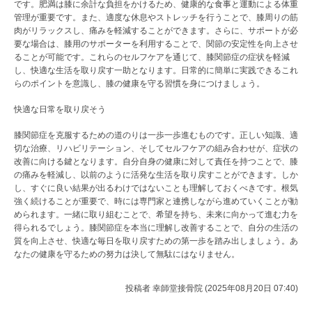
です。肥満は膝に余計な負担をかけるため、健康的な食事と運動による体重
管理が重要です。また、適度な休息やストレッチを行うことで、膝周りの筋
肉がリラックスし、痛みを軽減することができます。さらに、サポートが必
要な場合は、膝用のサポーターを利用することで、関節の安定性を向上させ
ることが可能です。これらのセルフケアを通じて、膝関節症の症状を軽減
し、快適な生活を取り戻す一助となります。日常的に簡単に実践できるこれ
らのポイントを意識し、膝の健康を守る習慣を身につけましょう。
快適な日常を取り戻そう
膝関節症を克服するための道のりは一歩一歩進むものです。正しい知識、適
切な治療、リハビリテーション、そしてセルフケアの組み合わせが、症状の
改善に向ける鍵となります。自分自身の健康に対して責任を持つことで、膝
の痛みを軽減し、以前のように活発な生活を取り戻すことができます。しか
し、すぐに良い結果が出るわけではないことも理解しておくべきです。根気
強く続けることが重要で、時には専門家と連携しながら進めていくことが勧
められます。一緒に取り組むことで、希望を持ち、未来に向かって進む力を
得られるでしょう。膝関節症を本当に理解し改善することで、自分の生活の
質を向上させ、快適な毎日を取り戻すための第一歩を踏み出しましょう。あ
なたの健康を守るための努力は決して無駄にはなりません。
投稿者
幸師堂接骨院 (2025年08月20日 07:40)