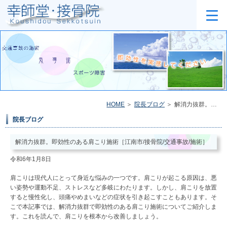
HOME
院長ブログ
解消力抜群。即効性のある肩こり施術［江南市/接骨院/交通事故/施術］
院長ブログ
解消力抜群。即効性のある肩こり施術［江南市/接骨院/交通事故/施術］
令和6年1月8日
肩こりは現代人にとって身近な悩みの一つです。肩こりが起こる原因は、悪
い姿勢や運動不足、ストレスなど多岐にわたります。しかし、肩こりを放置
すると慢性化し、頭痛やめまいなどの症状を引き起こすこともあります。そ
こで本記事では、解消力抜群で即効性のある肩こり施術についてご紹介しま
す。これを読んで、肩こりを根本から改善しましょう。