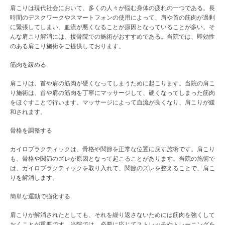
肩こりは現代社会において、多くの人々が悩む身体の疲れの一つである。長
時間のデスクワークやスマートフォンの使用によって、肩や首の筋肉が過剰
に緊張してしまい、血流が悪くなることが原因となっていることが多い。そ
んな肩こり解消には、接骨院での施術がおすすめである。当院では、即効性
のある肩こり施術をご提供しております。
筋肉を緩める
肩こりは、首や肩の筋肉が硬くなってしまうために起こります。当院の肩こ
り施術は、首や肩の筋肉を丁寧にマッサージして、硬くなってしまった筋肉
をほぐすことで行います。マッサージによって血流が良くなり、肩こりが緩
和されます。
骨格を調整する
カイロプラクティックは、骨格や関節を正常な位置に戻す施術です。肩こり
も、骨格や関節のズレが原因となって起こることがあります。当院の施術で
は、カイロプラクティックを取り入れて、関節のズレを整えることで、肩こ
りを解消します。
簡単な運動で強化する
肩こりが解消されたとしても、それを繰り返さないためには筋肉を強くして
おくことが重要です。当院では、必要に応じてストレッチやトレーニングを