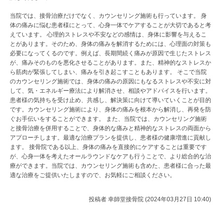
当院では、接骨治療だけでなく、カウンセリング施術も行っています。 身
体の痛みに悩む患者様にとって、心身一体でケアすることが大切であると考
えています。 心理的ストレスや不安などの感情は、身体に影響を与えるこ
とがあります。そのため、身体の痛みを解消するためには、心理面の対策も
必要になってくるのです。例えば、長期間続く痛みが原因で生じたストレス
が、痛みそのものを悪化させることがあります。また、精神的なストレスか
ら筋肉が緊張してしまい、痛みを引き起こすこともあります。 そこで当院
のカウンセリング施術では、身体の痛みの原因にもなるストレスや不安に対
して、気・エネルギー療法により解消させ、相談やアドバイスを行います。
患者様の気持ちを受け止め、共感し、解決策に向けて導いていくことが目的
です。カウンセリング施術により、身体の痛みを根本から解消し、再発を防
ぐお手伝いをすることができます。 また、当院では、カウンセリング施術
と接骨治療を併用することで、身体的な痛みと精神的なストレスの両面から
アプローチします。最適な治療プランを提供し、患者様の健康増進に貢献し
ます。 接骨院である以上、身体の痛みを直接的にケアすることは重要です
が、心身一体を考えたオールラウンドなケアも行うことで、より総合的な治
療ができます。当院では、カウンセリング施術も含めた、患者様に合った最
適な治療をご提供いたしますので、お気軽にご相談ください。
投稿者
幸師堂接骨院 (2024年03月27日 10:40)