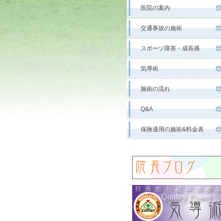
医院の案内
交通事故の施術
スポーツ障害・成長痛
気導術
施術の流れ
Q&A
保険適用の施術&料金表