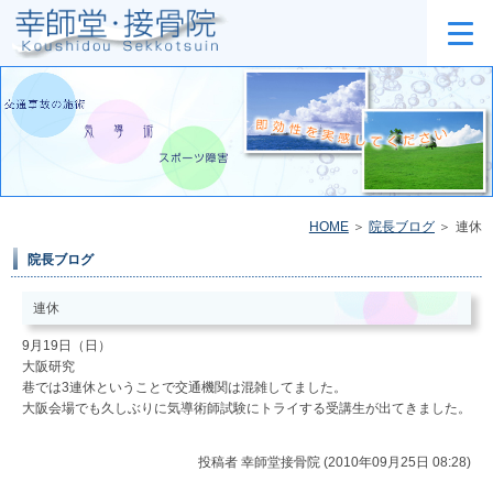
HOME
院長ブログ
連休
院長ブログ
連休
9月19日（日）
大阪研究
巷では3連休ということで交通機関は混雑してました。
大阪会場でも久しぶりに気導術師試験にトライする受講生が出てきました。
投稿者
幸師堂接骨院 (2010年09月25日 08:28)