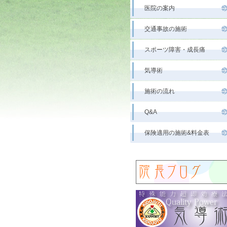
医院の案内
交通事故の施術
スポーツ障害・成長痛
気導術
施術の流れ
Q&A
保険適用の施術&料金表